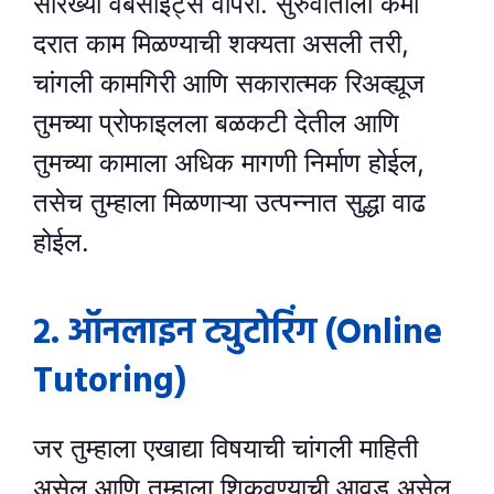
सारख्या वेबसाइट्स वापरा. सुरुवातीला कमी
दरात काम मिळण्याची शक्यता असली तरी,
चांगली कामगिरी आणि सकारात्मक रिअव्ह्यूज
तुमच्या प्रोफाइलला बळकटी देतील आणि
तुमच्या कामाला अधिक मागणी निर्माण होईल,
तसेच तुम्हाला मिळणाऱ्या उत्पन्नात सुद्धा वाढ
होईल.
२. ऑनलाइन ट्युटोरिंग (Online
Tutoring)
जर तुम्हाला एखाद्या विषयाची चांगली माहिती
असेल आणि तुम्हाला शिकवण्याची आवड असेल