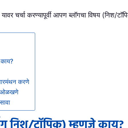
ावर चर्चा करण्यापूर्वी आपण ब्लॉगचा विषय (निश/टॉपि
े काय?
चारमंथन करणे
हे ओळखणे
असावा
िंग निश/टॉपिक) म्हणजे काय?