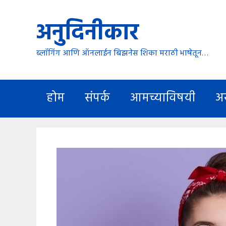
Skip
अनुदिनीकार
to
content
ब्लॉगिंग आणि ऑनलाईन बिझनेस शिका मराठी भाषेतून…
होम
संपर्क
आमच्याविषयी
अ