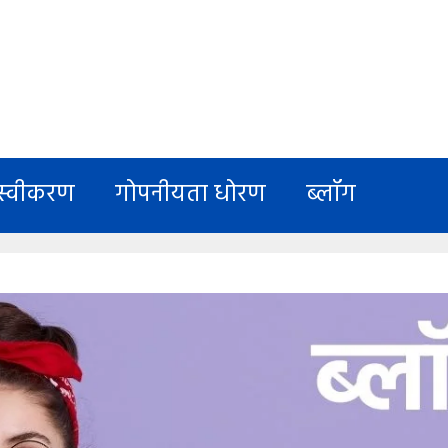
स्वीकरण
गोपनीयता धोरण
ब्लॉग