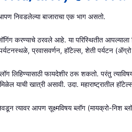
ा आपण निवडलेल्या बाजाराचा एक भाग असतो.
गिंग करण्याचे ठरवले आहे. या परिस्थितीत आपल्याला नि
य पर्यटनस्थळे, प्रवासवर्णन, हॉटेल्स, शेती पर्यटन (ॲग
ब्लॉग लिहिण्यासाठी फायदेशीर ठरू शकतो. परंतु त्यावि
ेल याची खात्री असावी. उदा. महाराष्ट्रातील हॉटेल्
वडून त्यावर आपण सूक्ष्मविषय ब्लॉग (मायक्रो-निश ब्